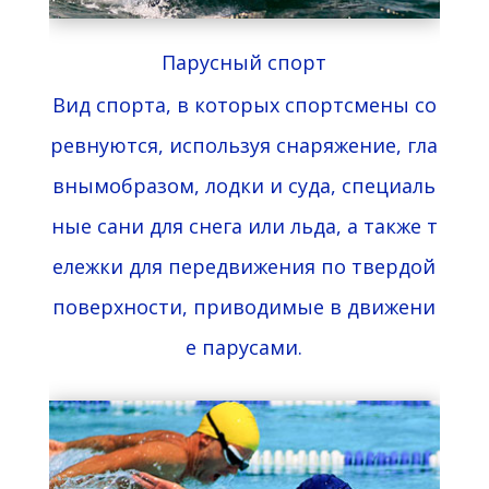
Парусный спорт
Вид
спорта
,
в
которых
спортсмены
со
ревнуются
,
используя
снаряжение
,
гла
вным
образом
,
лодки
и
суда
,
специаль
ные
сани
для
снега
или
льда
,
а
также
т
ележки
для
передвижения
по
твердой
поверхности
,
приводимые
в
движени
е
парусами
.