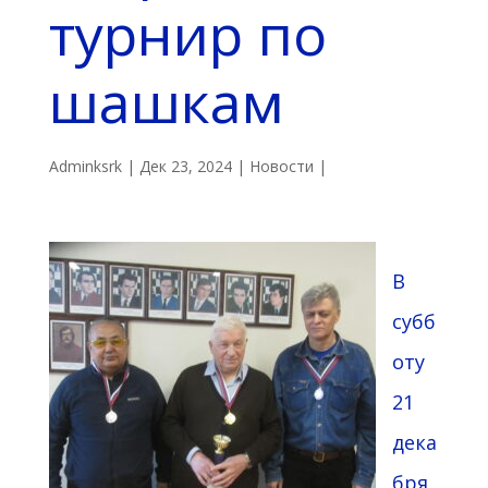
турнир по
шашкам
Adminksrk
|
Дек 23, 2024
|
Новости
|
В
субб
оту
21
дека
бря